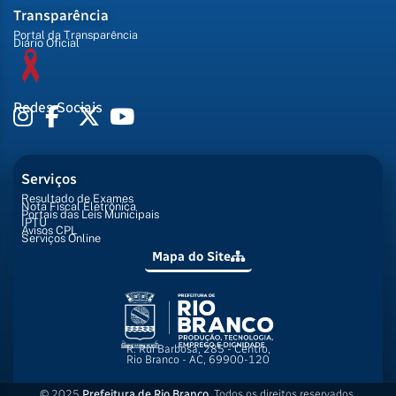
Transparência
Portal da Transparência
Diário Oficial
Redes Sociais
Serviços
Resultado de Exames
Nota Fiscal Eletrônica
Portais das Leis Municipais
IPTU
Avisos CPL
Serviços Online
Mapa do Site
R. Rui Barbosa, 285 - Centro,
Rio Branco - AC, 69900-120
© 2025
Prefeitura de Rio Branco
. Todos os direitos reservados.