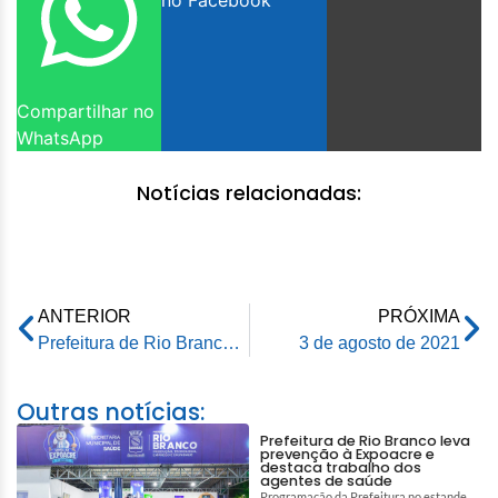
no Facebook
Compartilhar no
WhatsApp
Notícias relacionadas:
ANTERIOR
PRÓXIMA
Prefeitura de Rio Branco vai reconstruir ponte que caiu sobre o igarapé Liberdade
3 de agosto de 2021
Outras notícias:
Prefeitura de Rio Branco leva
prevenção à Expoacre e
destaca trabalho dos
agentes de saúde
Programação da Prefeitura no estande