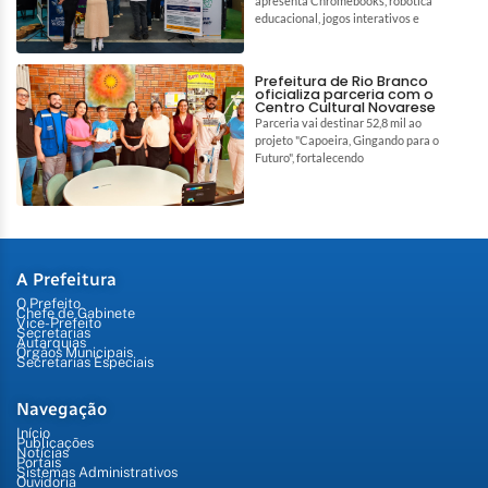
apresenta Chromebooks, robótica
educacional, jogos interativos e
Prefeitura de Rio Branco
oficializa parceria com o
Centro Cultural Novarese
Parceria vai destinar 52,8 mil ao
projeto "Capoeira, Gingando para o
Futuro", fortalecendo
A Prefeitura
O Prefeito
Chefe de Gabinete
Vice-Prefeito
Secretarias
Autarquias
Órgãos Municipais
Secretarias Especiais
Navegação
Início
Publicações
Notícias
Portais
Sistemas Administrativos
Ouvidoria