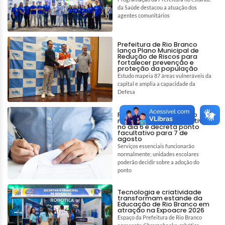
da Saúde destacou a atuação dos
agentes comunitários
Prefeitura de Rio Branco
lança Plano Municipal de
Redução de Riscos para
fortalecer prevenção e
proteção da população
Estudo mapeia 87 áreas vulneráveis da
capital e amplia a capacidade da
Defesa
Prefeitura de Rio Branco
mantém ponto facultativo
no dia 6 e decreta ponto
facultativo para 7 de
agosto
Serviços essenciais funcionarão
normalmente; unidades escolares
poderão decidir sobre a adoção do
ponto
Tecnologia e criatividade
transformam estande da
Educação de Rio Branco em
atração na Expoacre 2026
Espaço da Prefeitura de Rio Branco