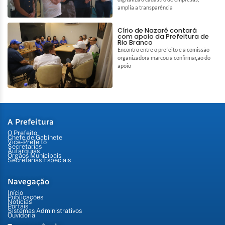
amplia a transparência
Círio de Nazaré contará
com apoio da Prefeitura de
Rio Branco
Encontro entre o prefeito e a comissão
organizadora marcou a confirmação do
apoio
A Prefeitura
O Prefeito
Chefe de Gabinete
Vice-Prefeito
Secretarias
Autarquias
Órgãos Municipais
Secretarias Especiais
Navegação
Início
Publicações
Notícias
Portais
Sistemas Administrativos
Ouvidoria