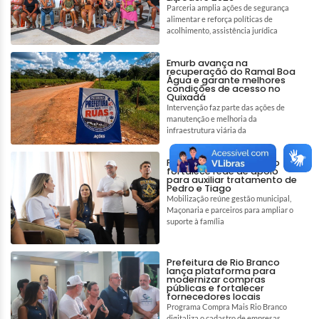
Parceria amplia ações de segurança
alimentar e reforça políticas de
acolhimento, assistência jurídica
Emurb avança na
recuperação do Ramal Boa
Água e garante melhores
condições de acesso no
Quixadá
Intervenção faz parte das ações de
manutenção e melhoria da
infraestrutura viária da
Prefeitura de Rio Branco
fortalece rede de apoio
para auxiliar tratamento de
Pedro e Tiago
Mobilização reúne gestão municipal,
Maçonaria e parceiros para ampliar o
suporte à família
Prefeitura de Rio Branco
lança plataforma para
modernizar compras
públicas e fortalecer
fornecedores locais
Programa Compra Mais Rio Branco
digitaliza o cadastro de empresas,