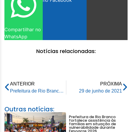
no Facebook
Compartilhar no
WhatsApp
Notícias relacionadas:
ANTERIOR
PRÓXIMA
Prefeitura de Rio Branco prestigia entrega de maquinários no estacionamento da Arena Acreana
29 de junho de 2021
Outras notícias:
Prefeitura de Rio Branco
fortalece assistência às
famílias em situação de
vulnerabilidade durante
Expoacre 2026