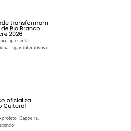
idade transformam
de Rio Branco
cre 2026
anco apresenta
nal, jogos interativos e
o oficializa
 Cultural
o projeto "Capoeira,
lecendo