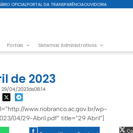
IÁRIO OFICIAL
PORTAL DA TRANSPARÊNCIA
OUVIDORIA
Portais
Sistemas Administrativos
da Cuidados com a Cidade
il de 2023
29/04/2023
às
08:14
=”http://www.riobranco.ac.gov.br/wp-
23/04/29-Abril.pdf” title=”29 Abril”]
Com