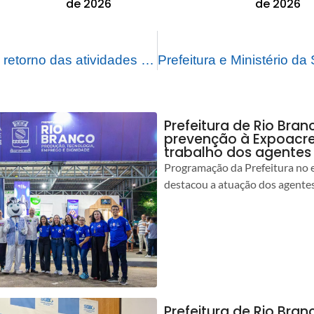
de 2026
de 2026
Prefeitura anuncia retorno das atividades nos espaços culturais que foram atingidos pela enchente
Prefeitura de Rio Bran
prevenção à Expoacre
trabalho dos agentes
Programação da Prefeitura no 
destacou a atuação dos agente
Prefeitura de Rio Bran