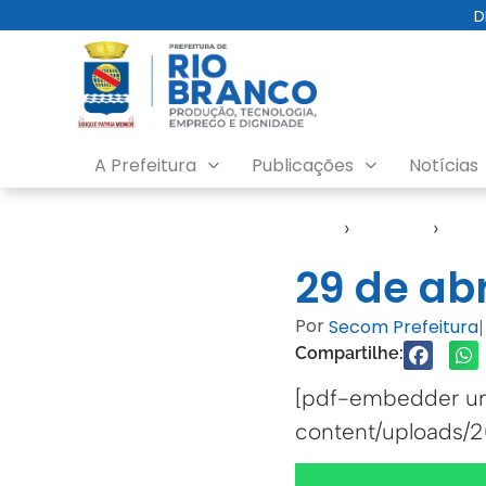
D
A Prefeitura
Publicações
Notícias
Início
›
Agendas
›
Agen
29 de abr
Por
Secom Prefeitura
|
Compartilhe:
[pdf-embedder url
content/uploads/20