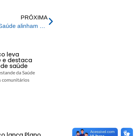
PRÓXIMA
Prefeitura e Ministério da Saúde alinham ações com as Vigilâncias em Saúde do Município e do Estado
co leva
 e destaca
 de saúde
estande da Saúde
s comunitários
co lança Plano