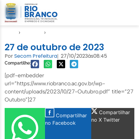
Início
›
Agendas
›
Agenda Cuidados com a Cidade
27 de outubro de 2023
Por
Secom Prefeitura
27/10/2023
às
08:45
|
Compartilhe:
[pdf-embedder
url=”https://www.riobranco.ac.gov.br/wp-
content/uploads/2023/10/27-Outubro.pdf” title=”27
Outubro”]27
Compartilhar
Compartilhar
no X Twitter
no Facebook