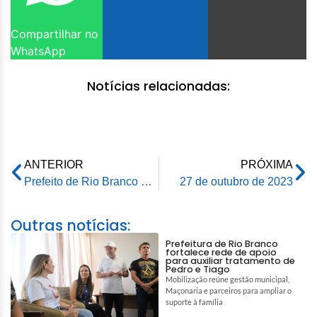
Compartilhar no
WhatsApp
Notícias relacionadas:
ANTERIOR
PRÓXIMA
Prefeito de Rio Branco participa de inauguração da nova sede da reitoria do IFAC com presença do ministro da Educação
27 de outubro de 2023
Outras notícias:
Prefeitura de Rio Branco
fortalece rede de apoio
para auxiliar tratamento de
Pedro e Tiago
Mobilização reúne gestão municipal,
Maçonaria e parceiros para ampliar o
suporte à família