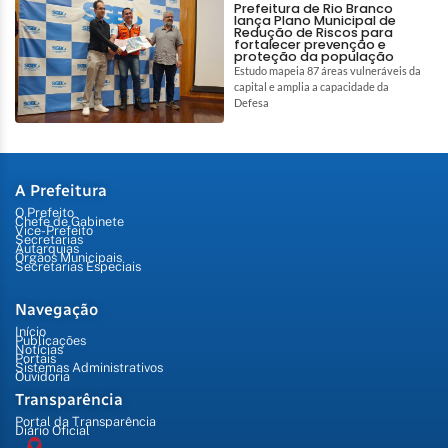
Prefeitura de Rio Branco
lança Plano Municipal de
Redução de Riscos para
fortalecer prevenção e
proteção da população
Estudo mapeia 87 áreas vulneráveis da
capital e amplia a capacidade da
Defesa
A Prefeitura
O Prefeito
Chefe de Gabinete
Vice-Prefeito
Secretarias
Autarquias
Órgãos Municipais
Secretarias Especiais
Navegação
Início
Publicações
Notícias
Portais
Sistemas Administrativos
Ouvidoria
Transparência
Portal da Transparência
Diário Oficial