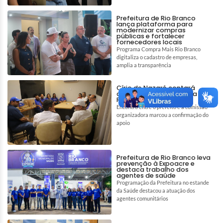
Prefeitura de Rio Branco
lança plataforma para
modernizar compras
públicas e fortalecer
fornecedores locais
Programa Compra Mais Rio Branco
digitaliza o cadastro de empresas,
amplia a transparência
Círio de Nazaré contará
com apoio da Prefeitura de
Rio Branco
Encontro entre o prefeito e a comissão
organizadora marcou a confirmação do
apoio
Prefeitura de Rio Branco leva
prevenção à Expoacre e
destaca trabalho dos
agentes de saúde
Programação da Prefeitura no estande
da Saúde destacou a atuação dos
agentes comunitários