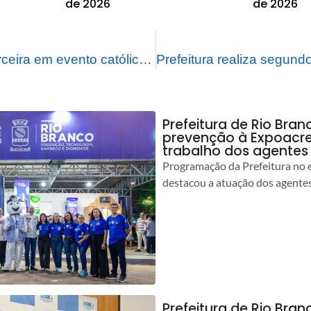
de 2026
de 2026
Prefeitura será parceira em evento católico “Rio de Água Viva” durante o carnaval
Prefeitura de Rio Bran
prevenção à Expoacre
trabalho dos agentes
Programação da Prefeitura no 
destacou a atuação dos agente
Prefeitura de Rio Bran