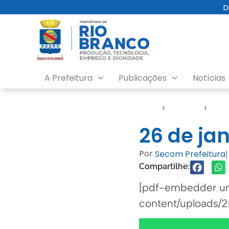
D
A Prefeitura
Publicações
Notícias
Início
›
Agendas
›
Agen
26 de ja
Por
Secom Prefeitura
|
Compartilhe:
[pdf-embedder url
content/uploads/20