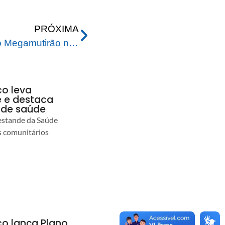
PRÓXIMA
Prefeitura realiza segundo Megamutirão na Baixada da Sobral
co leva
 e destaca
 de saúde
estande da Saúde
s comunitários
co lança Plano