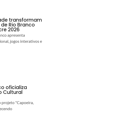
idade transformam
de Rio Branco
cre 2026
anco apresenta
nal, jogos interativos e
o oficializa
 Cultural
o projeto "Capoeira,
lecendo