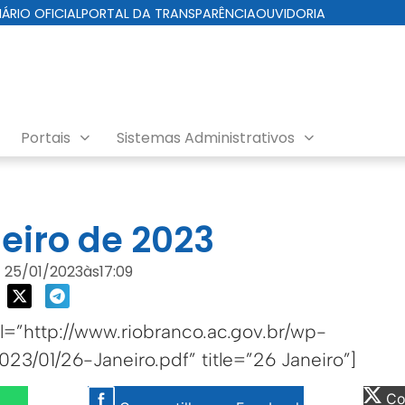
IÁRIO OFICIAL
PORTAL DA TRANSPARÊNCIA
OUVIDORIA
Portais
Sistemas Administrativos
da Cuidados com a Cidade
neiro de 2023
25/01/2023
às
17:09
=”http://www.riobranco.ac.gov.br/wp-
23/01/26-Janeiro.pdf” title=”26 Janeiro”]
Com