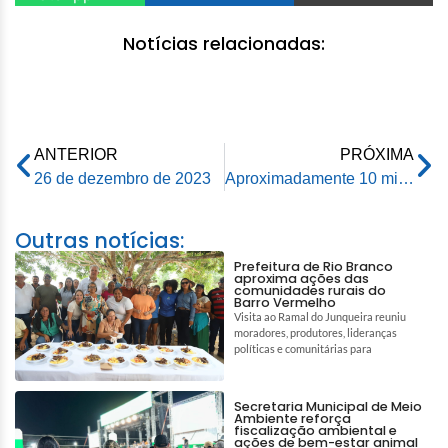
Notícias relacionadas:
ANTERIOR
PRÓXIMA
26 de dezembro de 2023
Aproximadamente 10 mil pessoas visitaram a Praça da Revolução na noite de Natal
Outras notícias:
Prefeitura de Rio Branco
aproxima ações das
comunidades rurais do
Barro Vermelho
Visita ao Ramal do Junqueira reuniu
moradores, produtores, lideranças
políticas e comunitárias para
Secretaria Municipal de Meio
Ambiente reforça
fiscalização ambiental e
ações de bem-estar animal