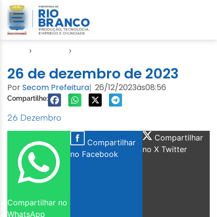
Início
›
Agendas
›
Agenda Cuidados com a Cidade
26 de dezembro de 2023
Por
Secom Prefeitura
26/12/2023
às
08:56
|
Compartilhe:
26 Dezembro
Compartilhar
Compartilhar
no X Twitter
no Facebook
Compartilhar no
WhatsApp