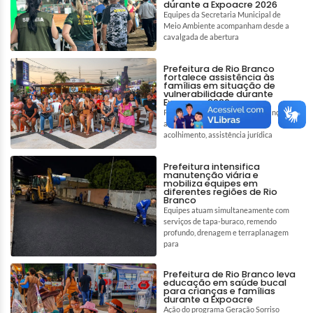
durante a Expoacre 2026
Equipes da Secretaria Municipal de
Meio Ambiente acompanham desde a
cavalgada de abertura
Prefeitura de Rio Branco
fortalece assistência às
famílias em situação de
vulnerabilidade durante
Expoacre 2026
Parceria amplia ações de segurança
alimentar e reforça políticas de
acolhimento, assistência jurídica
Prefeitura intensifica
manutenção viária e
mobiliza equipes em
diferentes regiões de Rio
Branco
Equipes atuam simultaneamente com
serviços de tapa-buraco, remendo
profundo, drenagem e terraplanagem
para
Prefeitura de Rio Branco leva
educação em saúde bucal
para crianças e famílias
durante a Expoacre
Ação do programa Geração Sorriso