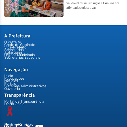
Saudável reuniu crianças e famílias em
atividades educativas
A Prefeitura
O Prefeito
Chefe de Gabinete
Vice-Prefeito
Secretarias
Autarquias
Órgãos Municipais
Secretarias Especiais
Navegação
Início
Publicações
Notícias
Portais
Sistemas Administrativos
Ouvidoria
Transparência
Portal da Transparência
Diário Oficial
Redes Sociais