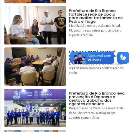
Prefeitura de Rio Branco
fortalece rede de apoio
para auxiliar tratamento de
Pedro e Tiago
Mobilização reúne gestão municipal,
Maçonaria e parceiros para ampliar o
suporte à família
Círio de Nazaré contará
com apoio da Prefeitura de
Rio Branco
Encontro entre o prefeito e a comissão
organizadora marcou a confirmação do
apoio
Prefeitura de Rio Branco leva
prevenção à Expoacre e
destaca trabalho dos
agentes de saúde
Programação da Prefeitura no estande
da Saúde destacou a atuação dos
agentes comunitários