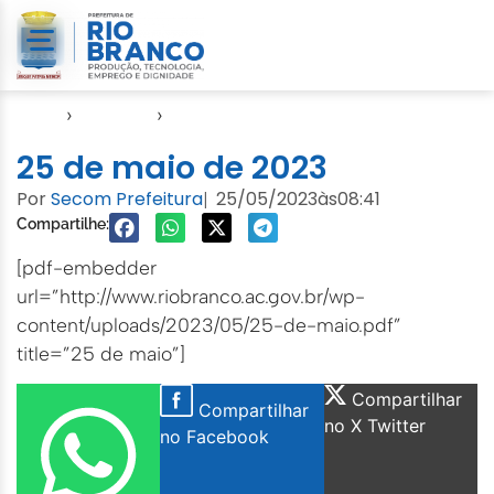
Início
›
Agendas
›
Agenda Cuidados com a Cidade
25 de maio de 2023
Por
Secom Prefeitura
25/05/2023
às
08:41
|
Compartilhe:
[pdf-embedder
url=”http://www.riobranco.ac.gov.br/wp-
content/uploads/2023/05/25-de-maio.pdf”
title=”25 de maio”]
Compartilhar
Compartilhar
no X Twitter
no Facebook