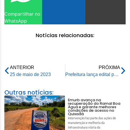
Compartilhar no
WhatsApp
Notícias relacionadas:
ANTERIOR
PRÓXIMA
25 de maio de 2023
Prefeitura lança edital para 15º Circuito Junino de Rio Branco
Outras notícias:
Emurb avança na
recuperação do Ramal Boa
Água e garante melhores
condições de acesso no
Quixadá
Intervenção faz parte das ações de
manutenção e melhoria da
infraestrutura viária da