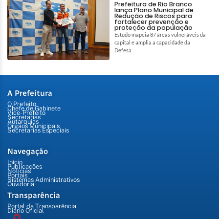
Prefeitura de Rio Branco
lança Plano Municipal de
Redução de Riscos para
fortalecer prevenção e
proteção da população
Estudo mapeia 87 áreas vulneráveis da
capital e amplia a capacidade da
Defesa
A Prefeitura
O Prefeito
Chefe de Gabinete
Vice-Prefeito
Secretarias
Autarquias
Órgãos Municipais
Secretarias Especiais
Navegação
Início
Publicações
Notícias
Portais
Sistemas Administrativos
Ouvidoria
Transparência
Portal da Transparência
Diário Oficial