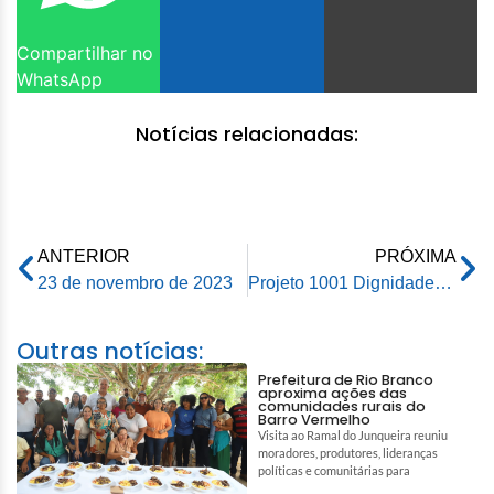
Compartilhar no
WhatsApp
Notícias relacionadas:
ANTERIOR
PRÓXIMA
23 de novembro de 2023
Projeto 1001 Dignidades está entre os cinco finalistas do Prêmio Nacional de Habitação Social
Outras notícias:
Prefeitura de Rio Branco
aproxima ações das
comunidades rurais do
Barro Vermelho
Visita ao Ramal do Junqueira reuniu
moradores, produtores, lideranças
políticas e comunitárias para