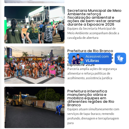
Secretaria Municipal de Meio
Ambiente reforça
fiscalização ambiental e
ações de bem-estar animal
durante a Expoacre 2026
Equipes da Secretaria Municipal de
Meio Ambiente acompanham desde a
cavalgada de abertura
Prefeitura de Rio Branco
fortalece assistência às
famílias em situação de
vulnerabilidade durante
Expoacre 2026
Parceria amplia ações de segurança
alimentar e reforça políticas de
acolhimento, assistência jurídica
Prefeitura intensifica
manutenção viária e
mobiliza equipes em
diferentes regiões de Rio
Branco
Equipes atuam simultaneamente com
serviços de tapa-buraco, remendo
profundo, drenagem e terraplanagem
para