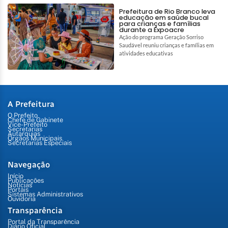
Prefeitura de Rio Branco leva
educação em saúde bucal
para crianças e famílias
durante a Expoacre
Ação do programa Geração Sorriso
Saudável reuniu crianças e famílias em
atividades educativas
A Prefeitura
O Prefeito
Chefe de Gabinete
Vice-Prefeito
Secretarias
Autarquias
Órgãos Municipais
Secretarias Especiais
Navegação
Início
Publicações
Notícias
Portais
Sistemas Administrativos
Ouvidoria
Transparência
Portal da Transparência
Diário Oficial