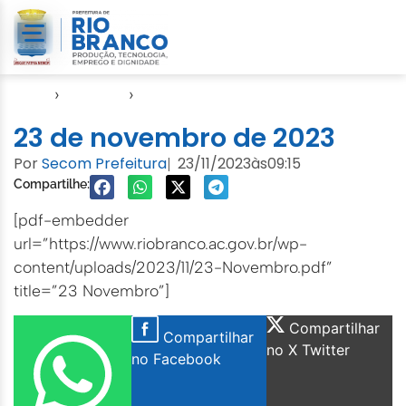
Início
›
Agendas
›
Agenda Cuidados com a Cidade
23 de novembro de 2023
Por
Secom Prefeitura
23/11/2023
às
09:15
|
Compartilhe:
[pdf-embedder
url=”https://www.riobranco.ac.gov.br/wp-
content/uploads/2023/11/23-Novembro.pdf”
title=”23 Novembro”]
Compartilhar
Compartilhar
no X Twitter
no Facebook