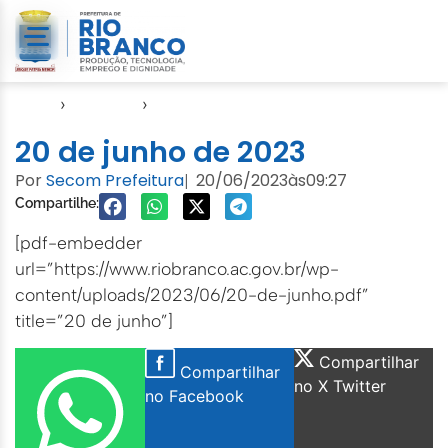
Início
›
Agendas
›
Agenda Cuidados com a Cidade
20 de junho de 2023
Por
Secom Prefeitura
20/06/2023
às
09:27
|
Compartilhe:
[pdf-embedder
url=”https://www.riobranco.ac.gov.br/wp-
content/uploads/2023/06/20-de-junho.pdf”
title=”20 de junho”]
Compartilhar
Compartilhar
no X Twitter
no Facebook