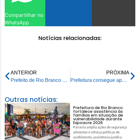
Compartilhar no
WhatsApp
Notícias relacionadas:
ANTERIOR
PRÓXIMA
Prefeito de Rio Branco entrega área de lazer governador Edmundo Pinto, no Bela Vista
Prefeitura consegue apoio do Serviço Geológico do Brasil para pesquisas de perfuração de poços na capital
Outras notícias:
Prefeitura de Rio Branco
fortalece assistência às
famílias em situação de
vulnerabilidade durante
Expoacre 2026
Parceria amplia ações de segurança
alimentar e reforça políticas de
acolhimento, assistência jurídica