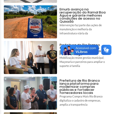
Emurb avança na
recuperação do Ramal Boa
Água e garante melhores
condições de acesso no
Quixadá
Intervenção faz parte das ações de
manutenção e melhoria da
infraestrutura viária da
Prefeitura de Rio Branco
fortalece rede de apoio
para auxiliar tratamento de
Pedro e Tiago
Mobilização reúne gestão municipal,
Maçonaria e parceiros para ampliar o
suporte à família
Prefeitura de Rio Branco
lança plataforma para
modernizar compras
públicas e fortalecer
fornecedores locais
Programa Compra Mais Rio Branco
digitaliza o cadastro de empresas,
amplia a transparência