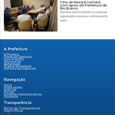
Círio de Nazaré contará
com apoio da Prefeitura de
Rio Branco
Encontro entre o prefeito e a comissão
organizadora marcou a confirmação do
apoio
A Prefeitura
O Prefeito
Chefe de Gabinete
Vice-Prefeito
Secretarias
Autarquias
Órgãos Municipais
Secretarias Especiais
Navegação
Início
Publicações
Notícias
Portais
Sistemas Administrativos
Ouvidoria
Transparência
Portal da Transparência
Diário Oficial