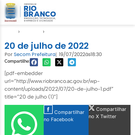
Início
›
Agendas
›
Agenda Cuidados com a Cidade
20 de julho de 2022
Por
Secom Prefeitura
19/07/2022
às
18:30
|
Compartilhe:
[pdf-embedder
url=”http://www.riobranco.ac.gov.br/wp-
content/uploads/2022/07/20-de-julho-1.pdf”
title=”20 de julho (1)”]
Compartilhar
Compartilhar
no X Twitter
no Facebook