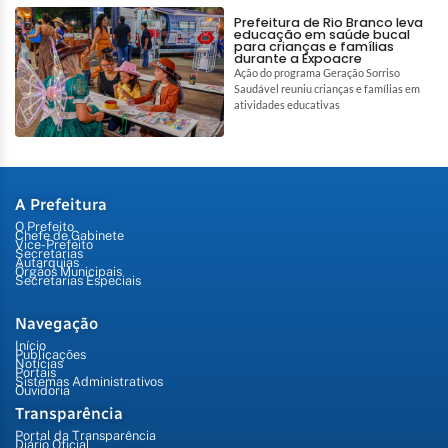
Prefeitura de Rio Branco leva
educação em saúde bucal
para crianças e famílias
durante a Expoacre
Ação do programa Geração Sorriso
Saudável reuniu crianças e famílias em
atividades educativas
A Prefeitura
O Prefeito
Chefe de Gabinete
Vice-Prefeito
Secretarias
Autarquias
Órgãos Municipais
Secretarias Especiais
Navegação
Início
Publicações
Notícias
Portais
Sistemas Administrativos
Ouvidoria
Transparência
Portal da Transparência
Diário Oficial