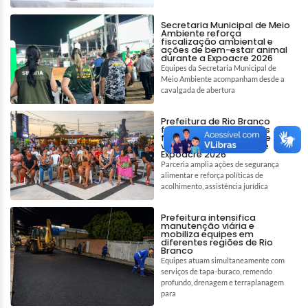
Secretaria Municipal de Meio
Ambiente reforça
fiscalização ambiental e
ações de bem-estar animal
durante a Expoacre 2026
Equipes da Secretaria Municipal de
Meio Ambiente acompanham desde a
cavalgada de abertura
Prefeitura de Rio Branco
fortalece assistência às
famílias em situação de
vulnerabilidade durante
Expoacre 2026
Parceria amplia ações de segurança
alimentar e reforça políticas de
acolhimento, assistência jurídica
Prefeitura intensifica
manutenção viária e
mobiliza equipes em
diferentes regiões de Rio
Branco
Equipes atuam simultaneamente com
serviços de tapa-buraco, remendo
profundo, drenagem e terraplanagem
para