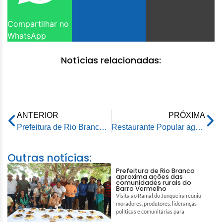
Compartilhar no
WhatsApp
Notícias relacionadas:
ANTERIOR
PRÓXIMA
Prefeitura de Rio Branco inaugura Hospital Oftalmológico Popular
Restaurante Popular agrada muito ao público em seu primeiro dia de funcionamento
Outras notícias:
Prefeitura de Rio Branco
aproxima ações das
comunidades rurais do
Barro Vermelho
Visita ao Ramal do Junqueira reuniu
moradores, produtores, lideranças
políticas e comunitárias para