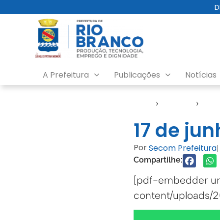
D
A Prefeitura
Publicações
Notícias
Início
›
Agendas
›
Agen
17 de ju
Por
Secom Prefeitura
|
Compartilhe:
[pdf-embedder url
content/uploads/2