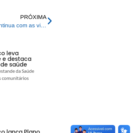
PRÓXIMA
Prefeito de Rio Branco continua com as visitas técnicas nas obras de recuperação dos ramais da capital
co leva
 e destaca
 de saúde
estande da Saúde
s comunitários
co lança Plano