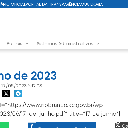
IÁRIO OFICIAL
PORTAL DA TRANSPARÊNCIA
OUVIDORIA
Portais
Sistemas Administrativos
da Cuidados com a Cidade
nho de 2023
17/06/2023
às
12:08
=”https://www.riobranco.ac.gov.br/wp-
023/06/17-de-junho.pdf” title=”17 de junho”]
Com