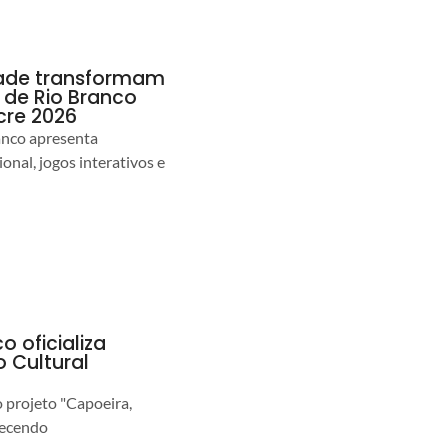
idade transformam
de Rio Branco
cre 2026
anco apresenta
nal, jogos interativos e
o oficializa
 Cultural
o projeto "Capoeira,
lecendo