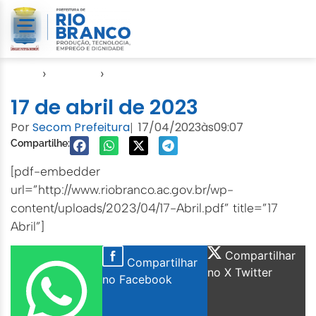
Início
›
Agendas
›
Agenda Cuidados com a Cidade
17 de abril de 2023
Por
Secom Prefeitura
17/04/2023
às
09:07
|
Compartilhe:
[pdf-embedder
url=”http://www.riobranco.ac.gov.br/wp-
content/uploads/2023/04/17-Abril.pdf” title=”17
Abril”]
Compartilhar
Compartilhar
no X Twitter
no Facebook