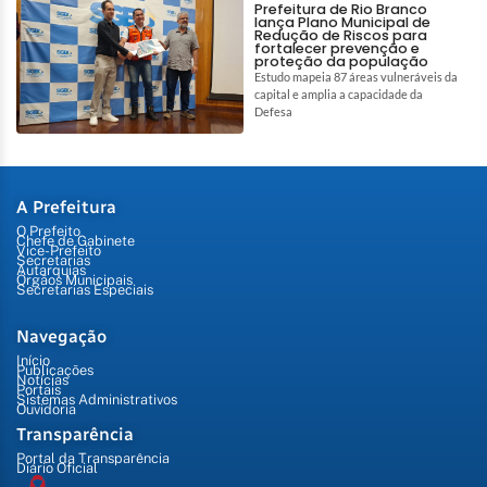
Prefeitura de Rio Branco
lança Plano Municipal de
Redução de Riscos para
fortalecer prevenção e
proteção da população
Estudo mapeia 87 áreas vulneráveis da
capital e amplia a capacidade da
Defesa
A Prefeitura
O Prefeito
Chefe de Gabinete
Vice-Prefeito
Secretarias
Autarquias
Órgãos Municipais
Secretarias Especiais
Navegação
Início
Publicações
Notícias
Portais
Sistemas Administrativos
Ouvidoria
Transparência
Portal da Transparência
Diário Oficial