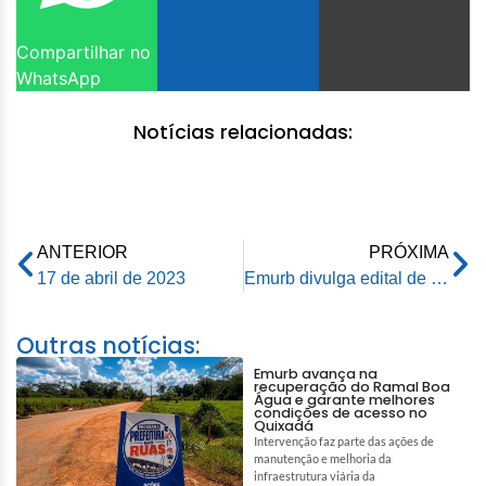
Compartilhar no
WhatsApp
Notícias relacionadas:
ANTERIOR
PRÓXIMA
17 de abril de 2023
Emurb divulga edital de Processo Seletivo Simplificado para vagas temporárias em vários cargos
Outras notícias:
Emurb avança na
recuperação do Ramal Boa
Água e garante melhores
condições de acesso no
Quixadá
Intervenção faz parte das ações de
manutenção e melhoria da
infraestrutura viária da