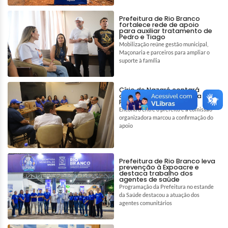
Prefeitura de Rio Branco
fortalece rede de apoio
para auxiliar tratamento de
Pedro e Tiago
Mobilização reúne gestão municipal,
Maçonaria e parceiros para ampliar o
suporte à família
Círio de Nazaré contará
com apoio da Prefeitura de
Rio Branco
Encontro entre o prefeito e a comissão
organizadora marcou a confirmação do
apoio
Prefeitura de Rio Branco leva
prevenção à Expoacre e
destaca trabalho dos
agentes de saúde
Programação da Prefeitura no estande
da Saúde destacou a atuação dos
agentes comunitários