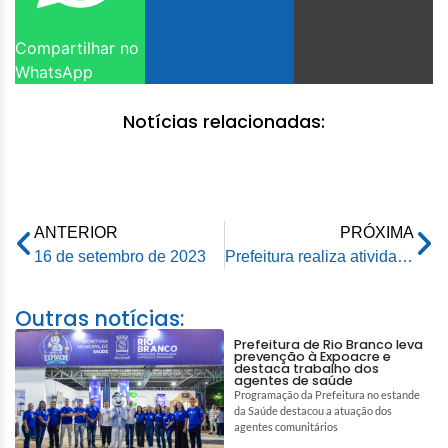
Compartilhar no
WhatsApp
Notícias relacionadas:
ANTERIOR
PRÓXIMA
16 de setembro de 2023
Prefeitura realiza atividades em alusão ao “Setembro Amarelo” na Cidade do Povo
Outras notícias:
Prefeitura de Rio Branco leva
prevenção à Expoacre e
destaca trabalho dos
agentes de saúde
Programação da Prefeitura no estande
da Saúde destacou a atuação dos
agentes comunitários