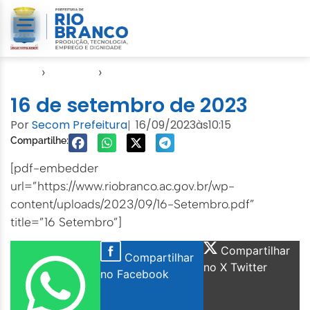
Início
›
Agendas
›
Agenda Cuidados com a Cidade
16 de setembro de 2023
Por
Secom Prefeitura
16/09/2023
às
10:15
|
Compartilhe:
[pdf-embedder
url=”https://www.riobranco.ac.gov.br/wp-
content/uploads/2023/09/16-Setembro.pdf”
title=”16 Setembro”]
Compartilhar
Compartilhar
no X Twitter
no Facebook