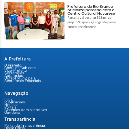
Prefeitura de Rio Branco
oficializa parceria com o
Centro Cultural Novarese
Parceria vai destinar 52,8 mil ao
projeto "Capoeira, Gingando para o
Futuro", fortalecendo
A Prefeitura
O Prefeito
Chefe de Gabinete
Vice-Prefeito
Secretarias
Autarquias
Órgãos Municipais
Secretarias Especiais
Navegação
Início
Publicações
Notícias
Portais
Sistemas Administrativos
Ouvidoria
Transparência
Portal da Transparência
Diário Oficial