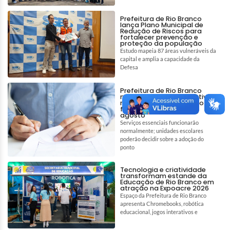
Prefeitura de Rio Branco
lança Plano Municipal de
Redução de Riscos para
fortalecer prevenção e
proteção da população
Estudo mapeia 87 áreas vulneráveis da
capital e amplia a capacidade da
Defesa
Prefeitura de Rio Branco
mantém ponto facultativo
no dia 6 e decreta ponto
facultativo para 7 de
agosto
Serviços essenciais funcionarão
normalmente; unidades escolares
poderão decidir sobre a adoção do
ponto
Tecnologia e criatividade
transformam estande da
Educação de Rio Branco em
atração na Expoacre 2026
Espaço da Prefeitura de Rio Branco
apresenta Chromebooks, robótica
educacional, jogos interativos e