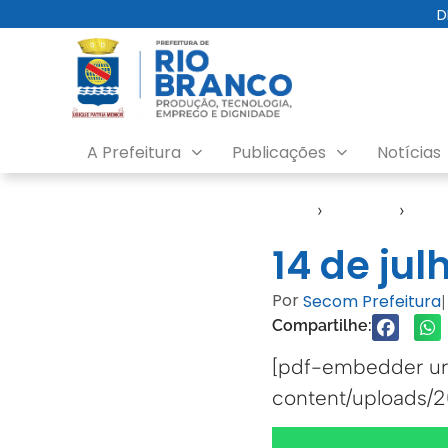
D
A Prefeitura
Publicações
Notícias
Início
›
Agendas
›
Agen
14 de jul
Por
Secom Prefeitura
|
Compartilhe:
[pdf-embedder url
content/uploads/20