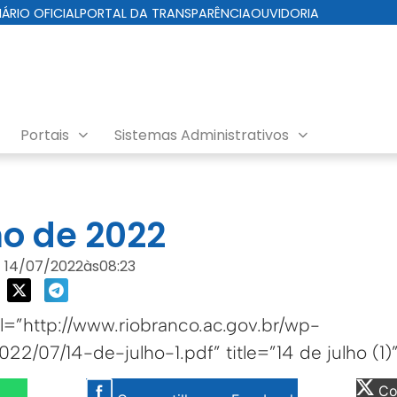
IÁRIO OFICIAL
PORTAL DA TRANSPARÊNCIA
OUVIDORIA
Portais
Sistemas Administrativos
da Cuidados com a Cidade
ho de 2022
14/07/2022
às
08:23
=”http://www.riobranco.ac.gov.br/wp-
22/07/14-de-julho-1.pdf” title=”14 de julho (1)”
Com