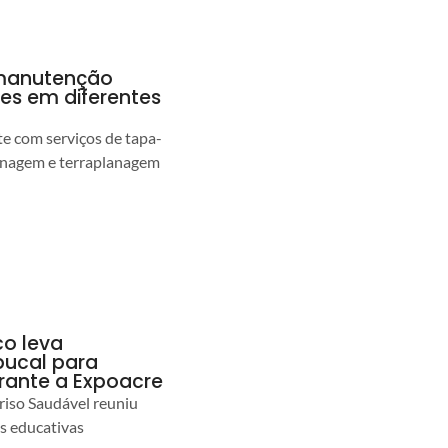
a manutenção
pes em diferentes
 com serviços de tapa-
enagem e terraplanagem
co leva
ucal para
urante a Expoacre
iso Saudável reuniu
es educativas