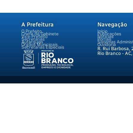
A Prefeitura
Navegação
O Prefeito
Início
Chefe de Gabinete
Publicações
Vice-Prefeito
Notícias
Secretarias
Portais
Autarquias
Sistemas Administ
Órgãos Municipais
Ouvidoria
Secretarias Especiais
R. Rui Barbosa, 
Rio Branco - AC