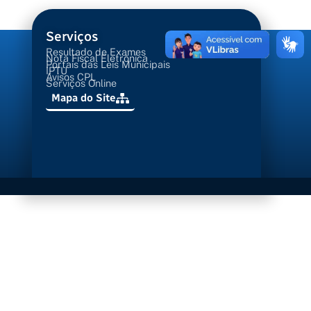
Serviços
Resultado de Exames
Nota Fiscal Eletrônica
Portais das Leis Municipais
IPTU
Avisos CPL
Serviços Online
Mapa do Site