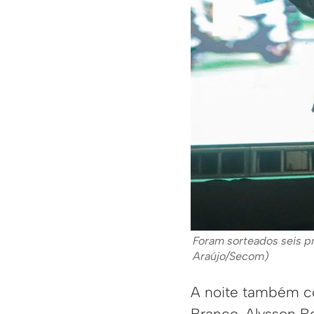
Foram sorteados seis p
Araújo/Secom)
A noite também c
Branco, Alysson B