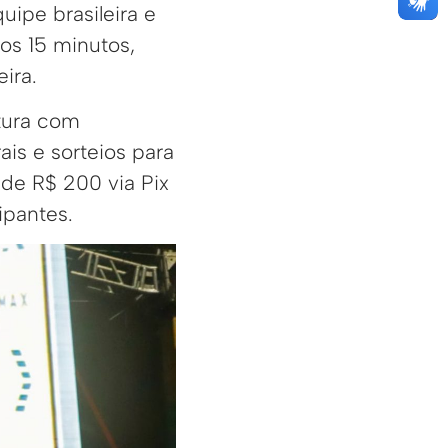
ipe brasileira e
os 15 minutos,
ira.
utura com
is e sorteios para
 de R$ 200 via Pix
ipantes.