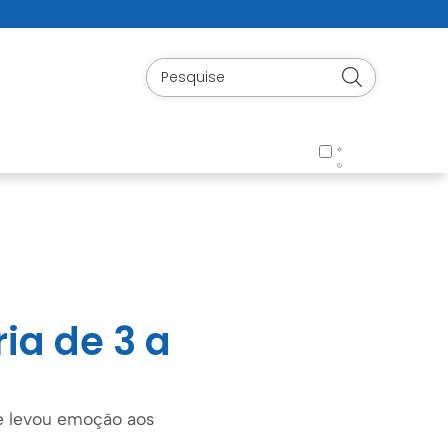
ria de 3 a
 e levou emoção aos