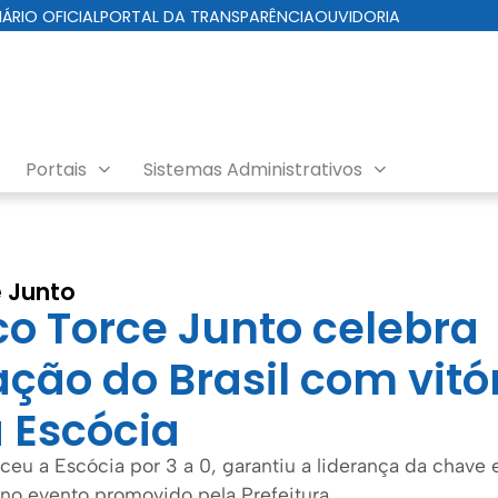
IÁRIO OFICIAL
PORTAL DA TRANSPARÊNCIA
OUVIDORIA
Portais
Sistemas Administrativos
eito
e Junto
co Torce Junto celebra
ação do Brasil com vitó
a Escócia
nceu a Escócia por 3 a 0, garantiu a liderança da chave
 no evento promovido pela Prefeitura