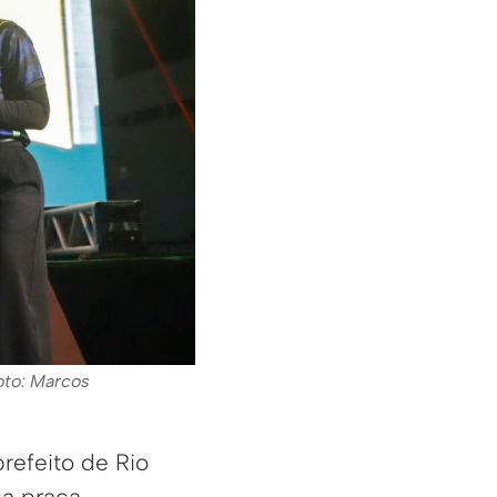
oto: Marcos
efeito de Rio
a praça.