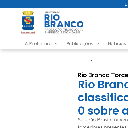
D
A Prefeitura
Publicações
Notícias
Início
›
Agenda do Pref
Rio Branco Torc
Rio Bran
classific
0 sobre 
Seleção Brasileira ve
torcedores presentes