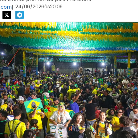
24/06/2026
às
20:09
ecom
|