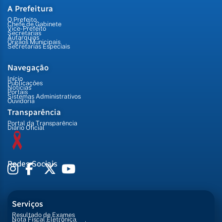
A Prefeitura
O Prefeito
Chefe de Gabinete
Vice-Prefeito
Secretarias
Autarquias
Órgãos Municipais
Secretarias Especiais
Navegação
Início
Publicações
Notícias
Portais
Sistemas Administrativos
Ouvidoria
Transparência
Portal da Transparência
Diário Oficial
Redes Sociais
Serviços
Resultado de Exames
Nota Fiscal Eletrônica