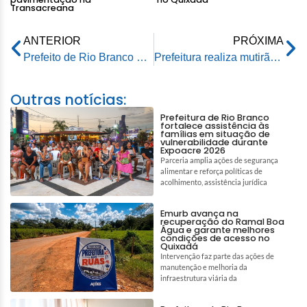
Transacreana
ANTERIOR
PRÓXIMA
Prefeito de Rio Branco ouve demandas de líderes rurais e anuncia nova rodada de reuniões na Transacreana
Prefeitura realiza mutirão de ultrassonografia e atende mais de 100 pacientes nesse sábado
Outras notícias:
Prefeitura de Rio Branco
fortalece assistência às
famílias em situação de
vulnerabilidade durante
Expoacre 2026
Parceria amplia ações de segurança
alimentar e reforça políticas de
acolhimento, assistência jurídica
Emurb avança na
recuperação do Ramal Boa
Água e garante melhores
condições de acesso no
Quixadá
Intervenção faz parte das ações de
manutenção e melhoria da
infraestrutura viária da