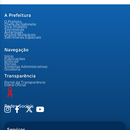
A Prefeitura
O Prefeito
Chefe de Gabinete
Vice-Prefeito
Secretarias
Autarquias
Órgãos Municipais
Secretarias Especiais
Navegação
Início
Publicações
Notícias
Portais
Sistemas Administrativos
Ouvidoria
Transparência
Portal da Transparência
Diário Oficial
Redes Sociais
Serviços