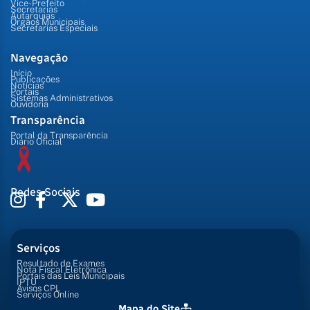
Vice-Prefeito
Secretarias
Autarquias
Órgãos Municipais
Secretarias Especiais
Navegação
Início
Publicações
Notícias
Portais
Sistemas Administrativos
Ouvidoria
Transparência
Portal da Transparência
Diário Oficial
Redes Sociais
Serviços
Resultado de Exames
Nota Fiscal Eletrônica
Portais das Leis Municipais
IPTU
Avisos CPL
Serviços Online
Mapa do Site