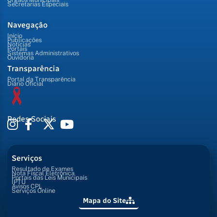
Secretarias Especiais
Navegação
Início
Publicações
Notícias
Portais
Sistemas Administrativos
Ouvidoria
Transparência
Portal da Transparência
Diário Oficial
Redes Sociais
Serviços
Resultado de Exames
Nota Fiscal Eletrônica
Portais das Leis Municipais
IPTU
Avisos CPL
Serviços Online
Mapa do Site