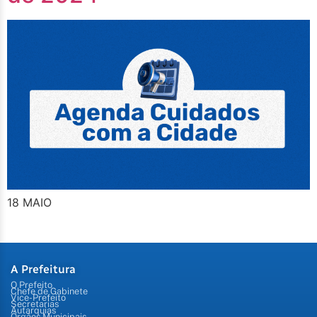
18 MAIO
A Prefeitura
O Prefeito
Chefe de Gabinete
Vice-Prefeito
Secretarias
Autarquias
Órgãos Municipais