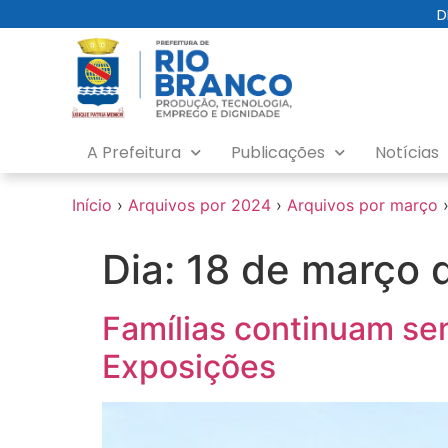
o
D
conteúdo
A Prefeitura
Publicações
Notícias
Início
›
Arquivos por 2024
›
Arquivos por março
Dia:
18 de março 
Famílias continuam sen
Exposições