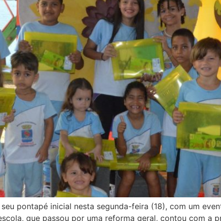
 seu pontapé inicial nesta segunda-feira (18), com um eve
 escola, que passou por uma reforma geral, contou com a p