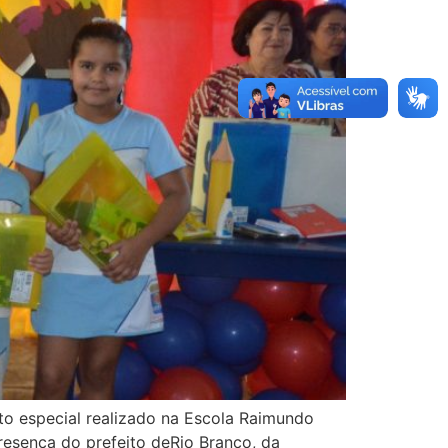
nto especial realizado na Escola Raimundo
resença do prefeito deRio Branco, da