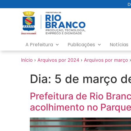
o
D
conteúdo
A Prefeitura
Publicações
Notícias
Início
›
Arquivos por 2024
›
Arquivos por março
Dia:
5 de março d
Prefeitura de Rio Bran
acolhimento no Parqu