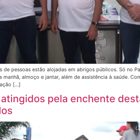
es de pessoas estão alojadas em abrigos públicos. Só no P
a manhã, almoço e jantar, além de assistência à saúde. Co
iação […]
 atingidos pela enchente de
los