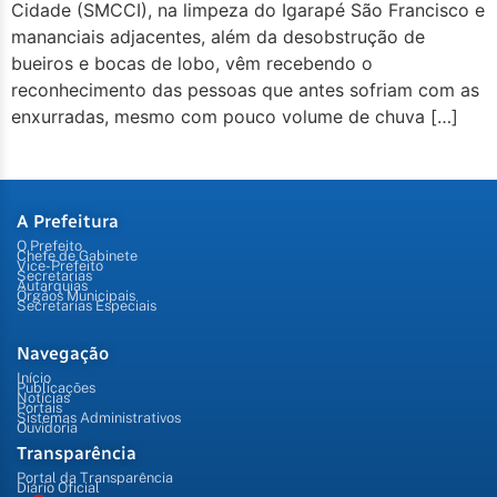
Cidade (SMCCI), na limpeza do Igarapé São Francisco e
mananciais adjacentes, além da desobstrução de
bueiros e bocas de lobo, vêm recebendo o
reconhecimento das pessoas que antes sofriam com as
enxurradas, mesmo com pouco volume de chuva […]
A Prefeitura
O Prefeito
Chefe de Gabinete
Vice-Prefeito
Secretarias
Autarquias
Órgãos Municipais
Secretarias Especiais
Navegação
Início
Publicações
Notícias
Portais
Sistemas Administrativos
Ouvidoria
Transparência
Portal da Transparência
Diário Oficial