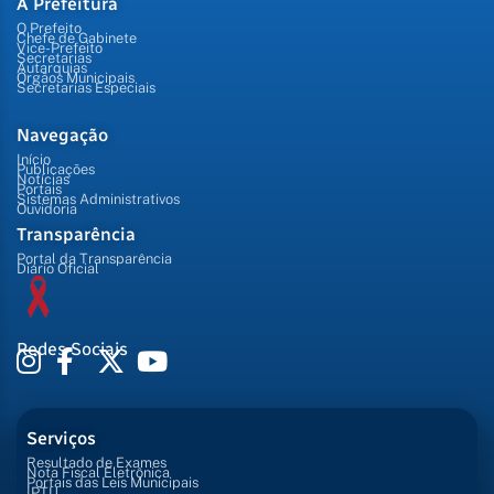
A Prefeitura
O Prefeito
Chefe de Gabinete
Vice-Prefeito
Secretarias
Autarquias
Órgãos Municipais
Secretarias Especiais
Navegação
Início
Publicações
Notícias
Portais
Sistemas Administrativos
Ouvidoria
Transparência
Portal da Transparência
Diário Oficial
Redes Sociais
Serviços
Resultado de Exames
Nota Fiscal Eletrônica
Portais das Leis Municipais
IPTU