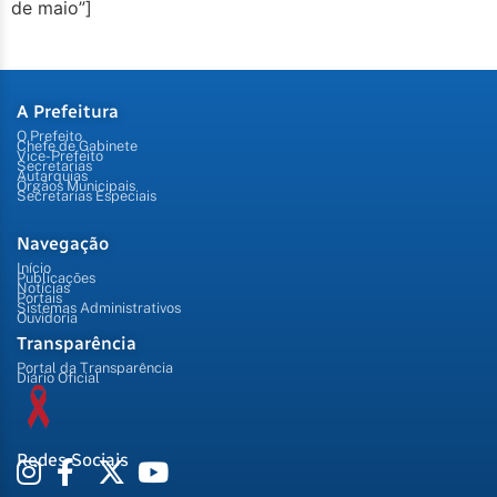
de maio”]
A Prefeitura
O Prefeito
Chefe de Gabinete
Vice-Prefeito
Secretarias
Autarquias
Órgãos Municipais
Secretarias Especiais
Navegação
Início
Publicações
Notícias
Portais
Sistemas Administrativos
Ouvidoria
Transparência
Portal da Transparência
Diário Oficial
Redes Sociais