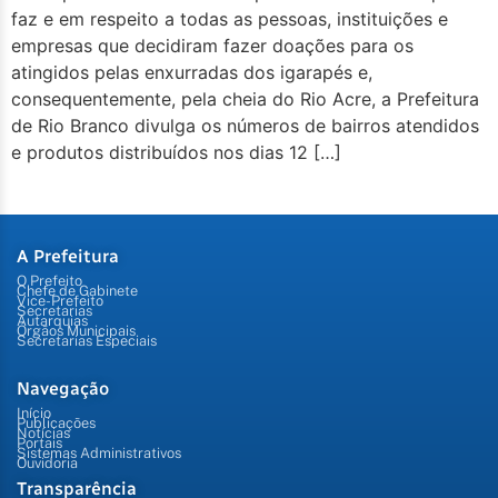
faz e em respeito a todas as pessoas, instituições e
empresas que decidiram fazer doações para os
atingidos pelas enxurradas dos igarapés e,
consequentemente, pela cheia do Rio Acre, a Prefeitura
de Rio Branco divulga os números de bairros atendidos
e produtos distribuídos nos dias 12 […]
A Prefeitura
O Prefeito
Chefe de Gabinete
Vice-Prefeito
Secretarias
Autarquias
Órgãos Municipais
Secretarias Especiais
Navegação
Início
Publicações
Notícias
Portais
Sistemas Administrativos
Ouvidoria
Transparência