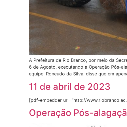
A Prefeitura de Rio Branco, por meio da Secr
6 de Agosto, executando a Operação Pós-alag
equipe, Roneudo da Silva, disse que em apen
11 de abril de 2023
[pdf-embedder url=”http://www.riobranco.ac.g
Operação Pós-alagação