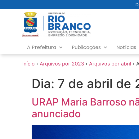
o
D
conteúdo
A Prefeitura
Publicações
Notícias
Início
›
Arquivos por 2023
›
Arquivos por abril
›
A
Dia:
7 de abril de
URAP Maria Barroso nã
anunciado