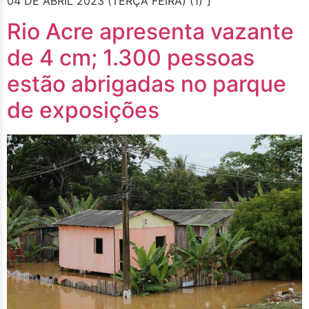
04 DE ABRIL 2023 (TERÇA FEIRA) (1)”]
Rio Acre apresenta vazante
de 4 cm; 1.300 pessoas
estão abrigadas no parque
de exposições