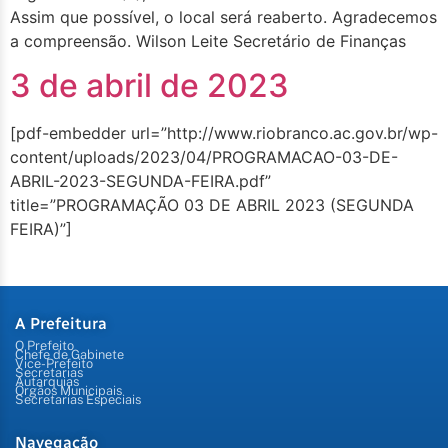
Assim que possível, o local será reaberto. Agradecemos
a compreensão. Wilson Leite Secretário de Finanças
3 de abril de 2023
[pdf-embedder url=”http://www.riobranco.ac.gov.br/wp-
content/uploads/2023/04/PROGRAMACAO-03-DE-
ABRIL-2023-SEGUNDA-FEIRA.pdf”
title=”PROGRAMAÇÃO 03 DE ABRIL 2023 (SEGUNDA
FEIRA)”]
A Prefeitura
O Prefeito
Chefe de Gabinete
Vice-Prefeito
Secretarias
Autarquias
Órgãos Municipais
Secretarias Especiais
Navegação