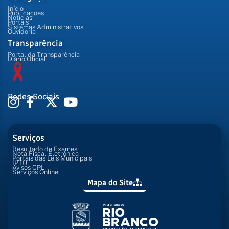
Início
Publicações
Notícias
Portais
Sistemas Administrativos
Ouvidoria
Transparência
Portal da Transparência
Diário Oficial
Redes Sociais
Serviços
Resultado de Exames
Nota Fiscal Eletrônica
Portais das Leis Municipais
IPTU
Avisos CPL
Serviços Online
Mapa do Site