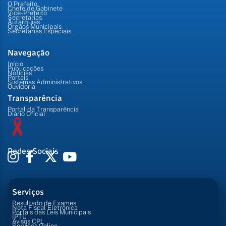
O Prefeito
Chefe de Gabinete
Vice-Prefeito
Secretarias
Autarquias
Órgãos Municipais
Secretarias Especiais
Navegação
Início
Publicações
Notícias
Portais
Sistemas Administrativos
Ouvidoria
Transparência
Portal da Transparência
Diário Oficial
Redes Sociais
Serviços
Resultado de Exames
Nota Fiscal Eletrônica
Portais das Leis Municipais
IPTU
Avisos CPL
Serviços Online