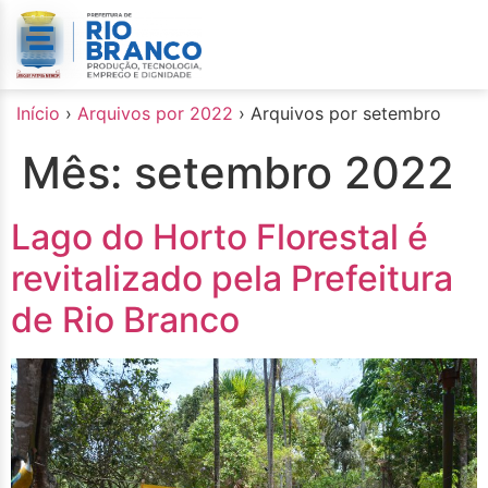
o
conteúdo
Início
›
Arquivos por 2022
›
Arquivos por setembro
Mês:
setembro 2022
Lago do Horto Florestal é
revitalizado pela Prefeitura
de Rio Branco