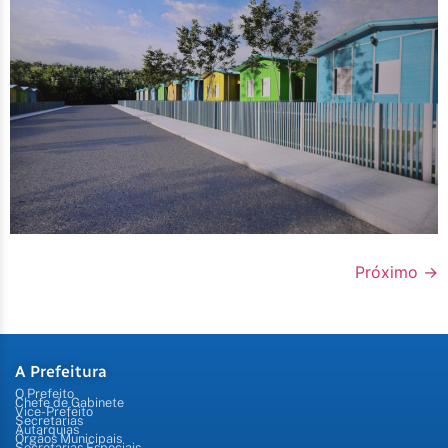
Próximo
→
A Prefeitura
O Prefeito
Chefe de Gabinete
Vice-Prefeito
Secretarias
Autarquias
Órgãos Municipais
Secretarias Especiais