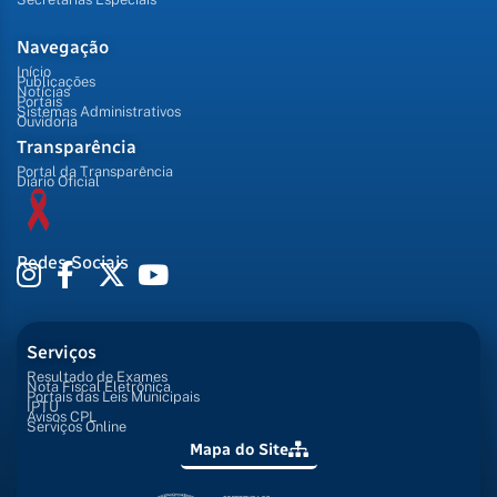
Navegação
Início
Publicações
Notícias
Portais
Sistemas Administrativos
Ouvidoria
Transparência
Portal da Transparência
Diário Oficial
Redes Sociais
Serviços
Resultado de Exames
Nota Fiscal Eletrônica
Portais das Leis Municipais
IPTU
Avisos CPL
Serviços Online
Mapa do Site