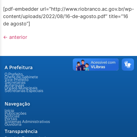
[pdf-embedder url=”http://www.riobranco.ac.gov.br/wp-
content/uploads/2022/08/16-de-agosto.pdf” title=”16
de agosto”]
←
anterior
A Prefeitura
O Prefeito
Chefe de Gabinete
Vice-Prefeito
Secretarias
Autarquias
Órgãos Municipais
Secretarias Especiais
Navegação
Início
Publicações
Notícias
Portais
Sistemas Administrativos
Ouvidoria
Transparência