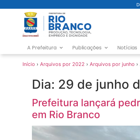
o
D
conteúdo
A Prefeitura
Publicações
Notícias
Início
›
Arquivos por 2022
›
Arquivos por junho
›
Dia:
29 de junho 
Prefeitura lançará pe
em Rio Branco