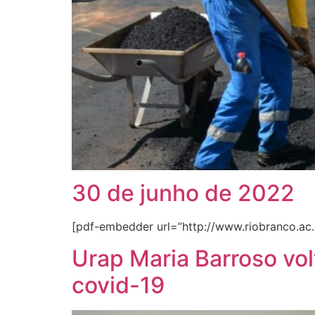
30 de junho de 2022
[pdf-embedder url=”http://www.riobranco.ac.
Urap Maria Barroso vol
covid-19