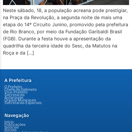
Neste sábado, 18, a população acreana pode prestigiar,
na Praça da Revolução, a segunda noite de mais uma
etapa do 14º Circuito Junino, promovido pela prefeitura
de Rio Branco, por meio da Fundação Garibaldi Brasil
(FGB). Durante a festa houve a apresentação da
quadrilha da terceira idade do Sesc, da Matutos na
Roça e da […]
A Prefeitura
O Prefeito
Chefe de Gabinete
Vice-Prefeito
Secretarias
Autarquias
Órgãos Municipais
Secretarias Especiais
Navegação
Início
Publicações
Notícias
Portais