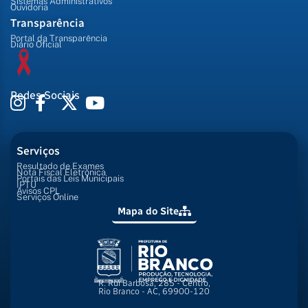
Sistemas Administrativos
Ouvidoria
Transparência
Portal da Transparência
Diário Oficial
Redes Sociais
Serviços
Resultado de Exames
Nota Fiscal Eletrônica
Portais das Leis Municipais
IPTU
Avisos CPL
Serviços Online
Mapa do Site
R. Rui Barbosa, 285 - Centro,
Rio Branco - AC, 69900-120