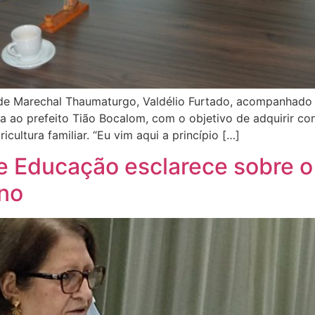
 de Marechal Thaumaturgo, Valdélio Furtado, acompanhado 
ia ao prefeito Tião Bocalom, com o objetivo de adquirir co
cultura familiar. “Eu vim aqui a princípio […]
de Educação esclarece sobre 
ino