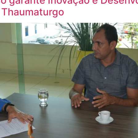
co garante Inovação e Desenv
l Thaumaturgo