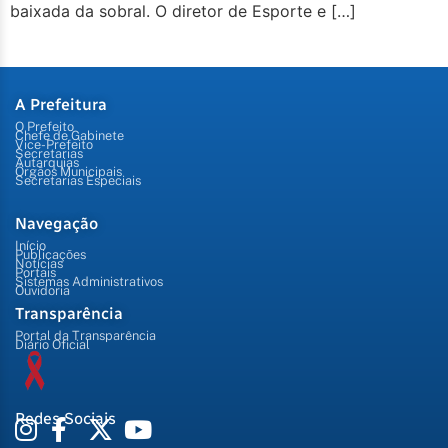
baixada da sobral. O diretor de Esporte e […]
A Prefeitura
O Prefeito
Chefe de Gabinete
Vice-Prefeito
Secretarias
Autarquias
Órgãos Municipais
Secretarias Especiais
Navegação
Início
Publicações
Notícias
Portais
Sistemas Administrativos
Ouvidoria
Transparência
Portal da Transparência
Diário Oficial
Redes Sociais