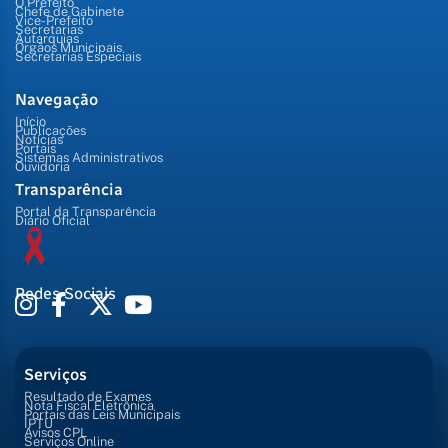
O Prefeito
Chefe de Gabinete
Vice-Prefeito
Secretarias
Autarquias
Órgãos Municipais
Secretarias Especiais
Navegação
Início
Publicações
Notícias
Portais
Sistemas Administrativos
Ouvidoria
Transparência
Portal da Transparência
Diário Oficial
Redes Sociais
Serviços
Resultado de Exames
Nota Fiscal Eletrônica
Portais das Leis Municipais
IPTU
Avisos CPL
Serviços Online