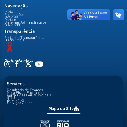
Navegação
Início
Publicações
Notícias
Portais
Sistemas Administrativos
Ouvidoria
Transparência
Portal da Transparência
Diário Oficial
Redes Sociais
Serviços
Resultado de Exames
Nota Fiscal Eletrônica
Portais das Leis Municipais
IPTU
Avisos CPL
Serviços Online
Mapa do Site