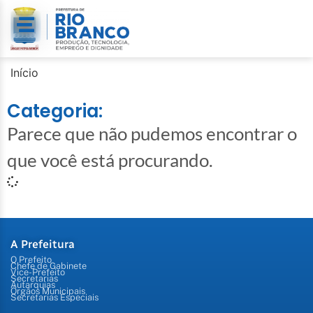
Início
Categoria:
Parece que não pudemos encontrar o
que você está procurando.
A Prefeitura
O Prefeito
Chefe de Gabinete
Vice-Prefeito
Secretarias
Autarquias
Órgãos Municipais
Secretarias Especiais