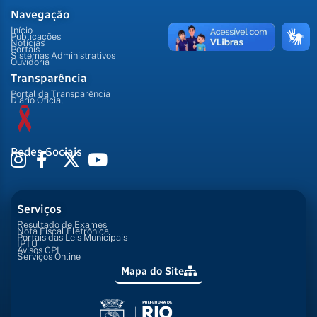
Navegação
Início
Publicações
Notícias
Portais
Sistemas Administrativos
Ouvidoria
Transparência
Portal da Transparência
Diário Oficial
Redes Sociais
Serviços
Resultado de Exames
Nota Fiscal Eletrônica
Portais das Leis Municipais
IPTU
Avisos CPL
Serviços Online
Mapa do Site