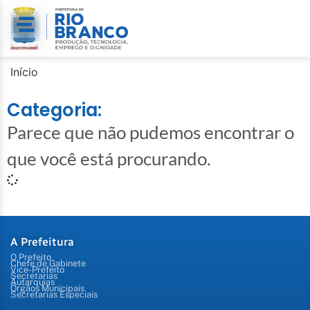
Início
Categoria:
Parece que não pudemos encontrar o
que você está procurando.
A Prefeitura
O Prefeito
Chefe de Gabinete
Vice-Prefeito
Secretarias
Autarquias
Órgãos Municipais
Secretarias Especiais