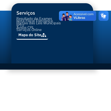
Serviços
Resultado de Exames
Nota Fiscal Eletrônica
Portais das Leis Municipais
IPTU
Avisos CPL
Serviços Online
Mapa do Site