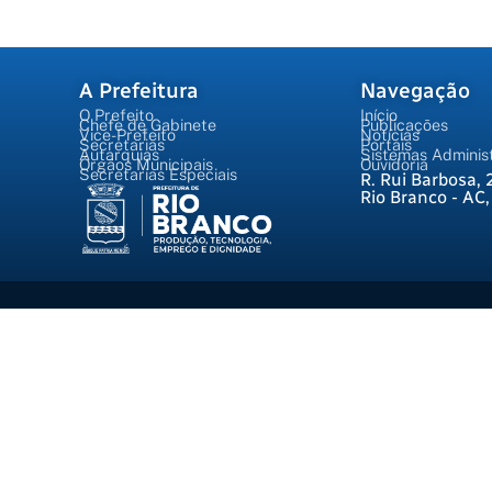
A Prefeitura
Navegação
O Prefeito
Início
Chefe de Gabinete
Publicações
Vice-Prefeito
Notícias
Secretarias
Portais
Autarquias
Sistemas Administ
Órgãos Municipais
Ouvidoria
Secretarias Especiais
R. Rui Barbosa, 
Rio Branco - AC