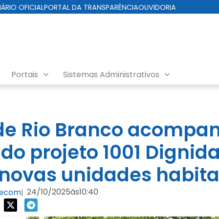
IÁRIO OFICIAL
PORTAL DA TRANSPARÊNCIA
OUVIDORIA
Portais
Sistemas Administrativos
s
 de Rio Branco acompa
do projeto 1001 Dignid
novas unidades habita
24/10/2025
às
10:40
Secom
|