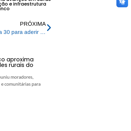
ão e infraestrutura
anco
PRÓXIMA
Contribuintes têm até o dia 30 para aderir ao REFIS 2025 em Rio Branco
nco aproxima
s rurais do
euniu moradores,
s e comunitárias para