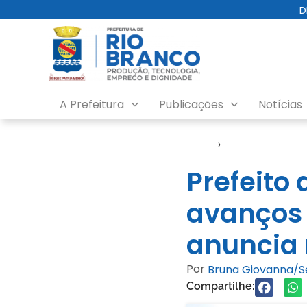
D
A Prefeitura
Publicações
Notícias
Início
›
1.001 Dignidade
Prefeito
avanços 
anuncia 
Por
Bruna Giovanna/
Compartilhe: