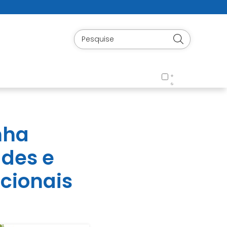
nha
ades e
cionais