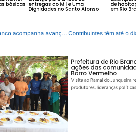
as básicas
entregas do Mil e Uma
de habitaç
Dignidades no Santo Afonso
em Rio Br
Prefeito de Rio Branco acompanha avanços do projeto 1001 Dignidades e anuncia novas unidades habitacionais
Prefeitura de Rio Bra
ações das comunidade
Barro Vermelho
Visita ao Ramal do Junqueira r
produtores, lideranças política