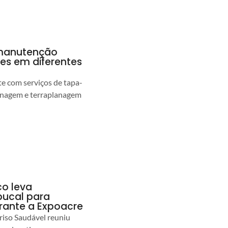
a manutenção
pes em diferentes
 com serviços de tapa-
enagem e terraplanagem
co leva
ucal para
urante a Expoacre
iso Saudável reuniu