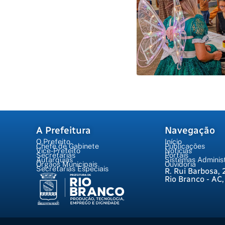
A Prefeitura
Navegação
O Prefeito
Início
Chefe de Gabinete
Publicações
Vice-Prefeito
Notícias
Secretarias
Portais
Autarquias
Sistemas Administ
Órgãos Municipais
Ouvidoria
Secretarias Especiais
R. Rui Barbosa, 
Rio Branco - AC