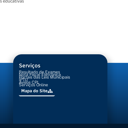
es educativas
Serviços
Resultado de Exames
Nota Fiscal Eletrônica
Portais das Leis Municipais
IPTU
Avisos CPL
Serviços Online
Mapa do Site