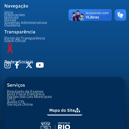
Navegação
Início
Publicações
Notícias
Portais
Sistemas Administrativos
Ouvidoria
Transparência
Portal da Transparência
Diário Oficial
Redes Sociais
Serviços
Resultado de Exames
Nota Fiscal Eletrônica
Portais das Leis Municipais
IPTU
Avisos CPL
Serviços Online
Mapa do Site