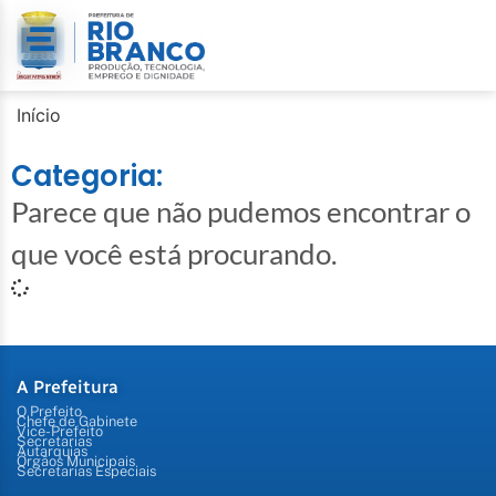
Início
Categoria:
Parece que não pudemos encontrar o
que você está procurando.
A Prefeitura
O Prefeito
Chefe de Gabinete
Vice-Prefeito
Secretarias
Autarquias
Órgãos Municipais
Secretarias Especiais