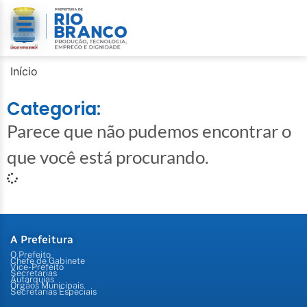
Início
Categoria:
Parece que não pudemos encontrar o
que você está procurando.
A Prefeitura
O Prefeito
Chefe de Gabinete
Vice-Prefeito
Secretarias
Autarquias
Órgãos Municipais
Secretarias Especiais