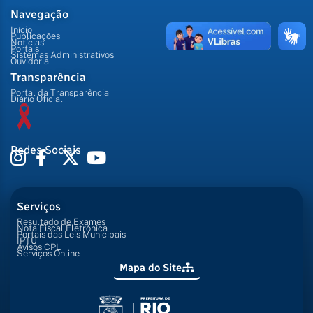
Navegação
Início
Publicações
Notícias
Portais
Sistemas Administrativos
Ouvidoria
Transparência
Portal da Transparência
Diário Oficial
Redes Sociais
Serviços
Resultado de Exames
Nota Fiscal Eletrônica
Portais das Leis Municipais
IPTU
Avisos CPL
Serviços Online
Mapa do Site