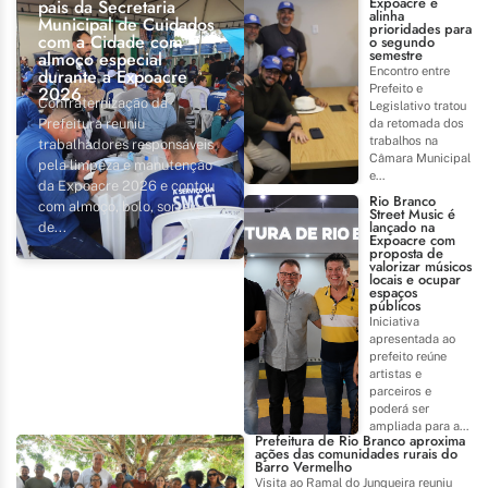
Expoacre e
pais da Secretaria
alinha
Municipal de Cuidados
prioridades para
com a Cidade com
o segundo
semestre
almoço especial
Encontro entre
durante a Expoacre
Prefeito e
2026
Confraternização da
Legislativo tratou
Prefeitura reuniu
da retomada dos
trabalhos na
trabalhadores responsáveis
Câmara Municipal
pela limpeza e manutenção
e...
da Expoacre 2026 e contou
Rio Branco
com almoço, bolo, sorteio
Street Music é
lançado na
de...
Expoacre com
proposta de
valorizar músicos
locais e ocupar
espaços
públicos
Iniciativa
apresentada ao
prefeito reúne
artistas e
parceiros e
poderá ser
ampliada para a...
Prefeitura de Rio Branco aproxima
ações das comunidades rurais do
Barro Vermelho
Visita ao Ramal do Junqueira reuniu